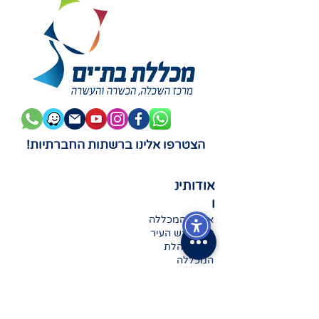
הצטרפו אלינו ברשתות החברתיות!
אודותינ
ו
אודות המכללה
דבר ראש העיר
דבר מנהלת
המכללה
כתובתנו
רהב 7, בת-ים
טלפון:
03-508-0981