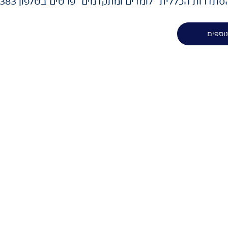
תדרות הכללית "לומדים ומתקדמים" פרטים בטלפון 2383 *
וספים