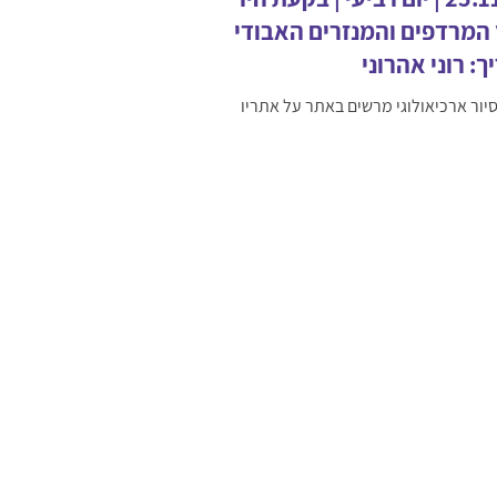
המרדפים והמנזרים האבודים |
: רוני אהרוני
יור ארכיאולוגי מרשים באתר על אתריו
ם בגן לאומי קומראן. זהו אתר יוצא דופן,
עות שהתרחשו בו ובסביבתו לפני כאלפיים
שפיעו על העולם כולו. נבקר במנזר
ג'לה .משם נמשיך לאתר הטבילה הממוקם
לגדת הירדן. קו הגבול בנינו לבין ממלכת
אנדרטת הבקעה – שם נספר את סיפור
פים בבקעת הירדן אחרי מלחמת ששת
הימים ועד ספטמבר 1970 . כולל מבצע כרמה.
נבקר במשק אורן בנתיב הגדוד - טעימות
 המשק: שמן ארגן, תאנים, ענבים ותמרים
נות השנה. היציאה היא בשע