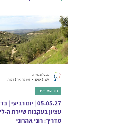
השלמה השכלה
חוג המט
מכללת בת-ים
לפני 5 ימים
זמן קריאה 1 דקות
חוג המטיילים
05.05.27 | יום רביעי |
עציון בעקבות שיירת ה-ל"
מדריך: רוני אהרוני