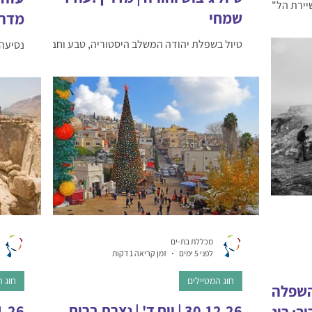
יירת הל"ה
שמחי
מדרי
ממפקדי
סלול נושק
טיול בשפלת יהודה המשלב היסטוריה, טבע וחברה.
נסיעה 
רב – הגבעה
נבקר בגן הלאומי תל לכיש, אתר מרתק שבו
הישנה 
 של דני
נפגשים סיפורי התנ״ך, היסטוריה וארכאולוגיה.
ע"י הב
עציון –
נמשיך לכרמי קטיף לסיור מתקנים קדומים כמו
אוסטרל
המדינה
בית בד, מאגר מים ומערות מסתור. לאחר מכן נגיע
פסטיבל
 מלחמת ששת
לסכר אדוריים שביער אמציה, אזור טבע יפה בלב
חריף נ
דש ומרגש.
חורש אורנים. את היום נסיים בחוות שקף – חווה
ורה של
טיפולית הפועלת למען מתמודדי פוסט־טראומה
ההליכה בשבי
ומשלבת קהילה. היציאה היא בשעה 7 בדיוק. סיום
מדריכי
ה
משוער 18 בערב. הטיולים הינם איכותיים, עם
מפואר.
מדריכים מוסמכים, אוטובוס תיירים
בכביש.
מפואר.הטיולים כוללים כניס
וארוחו
מכללת בת-ים
לפני 5 ימים
זמן קריאה 1 דקות
חוג המטיילים
חוג ה
| מהשפלה
30.12.26 | יום ד' | נצרת ברוח