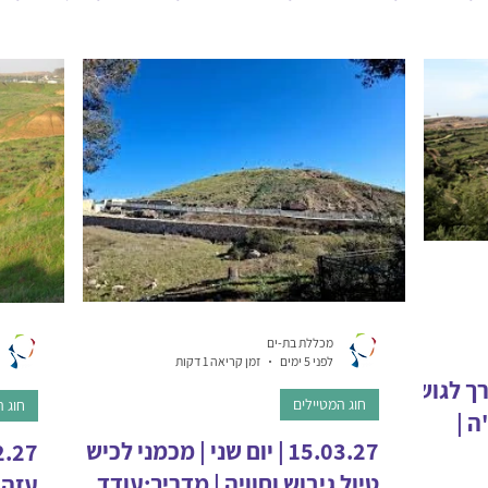
יילים
פרוייקטים קהילתיים
גמולי השתלמות
מכללת בת-ים
לפני 5 ימים
זמן קריאה 1 דקות
 בדרך לגוש
חוג המטיילים
חוג ה
ה |
15.03.27 | יום שני | מכמני לכיש |
טיול גיבוש וחוויה | מדריך:עודד
עזה 