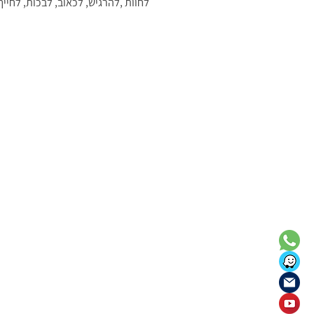
לחוות ,להרגיש, לכאוב, לבכות, לחיי
עם מסר של תקווה. נבקר באנדרטת 
ובפארק שנבנה להנצחתם, ומשם נגי
גבולות - התיישבות חלוצית ייחודית ב
מדהים. נסייר באתר עם שחזור סיפור
במקום הכוללים את קו צינור המים הר
מאפייה מימי מלחמת העצמאות, מפע
יהלומים, לימוד שפת המורס ועוד.נב
הכנסת במעון – מבתי הכנסת מהתקו
נלך לדנגור – כאן היתה נירים הישנה
קרב עם כוח