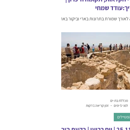
ך:עודד שמחי
לאורך שמורת בתרונות בארי וביקור בארי
– נאחביר. נבקר במפעל הגופרית שהוקם
ריטים, וכן ב"יד אנז"ק" (אנז"ק –
יה, ניו זילנד, קורפוס). נבקר בחניון רעים-
 ה"נובה", מושב פרעין גן-הדינרים בית של
למד על גידול פלפלים חריפים ונטעם
מוצרים ייחודיים . היציאה היא בשעה 7 בדיוק. סיום
משוער 18 בערב. הטיולים הינם איכותיים, עם
ם מוסמכים, אוטובוס תיירים
הטיולים כוללים כניסה לאתרים ונסיעה
 יש להגיע עם נעלי הליכה, כובע ומים,
ת בהתאם. יש לחתו
מכללת בת-ים
לפני 5 ימים
זמן קריאה 1 דקות
מטיילים
25.11.26 | יום רביעי | בקעת הירדן