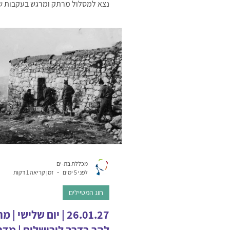
נצא למסלול מרתק ומרגש בעקבות ש
בדרכם לגוש עציון בפיקודו של אחד 
הפלמ"ח ההרואים – דני מס ניסע במ
למסלול שבו הלכה השיירה גבעת הק
בה התחולל הקרב הקשה בין המחלקה
לפורעים הערבים עד שנפלו כולם. גוש 
סיפור ההתיישבות בגוש טרם הקמת 
וסיפור ההתיישבות המחודשת לאחר
הימים. כפר עציון – חיזיון אור קולי ח
מוזיאון העדות המספר את סיפור הגב
מתיישבי גוש עציון עד נפילת הגוש ו
ערב הקמת המדינה. האלון הבודד – 
מכללת בת-ים
לפני 5 ימים
זמן קריאה 1 דקות
חוג המטיילים
26.01.27 | יום שלישי 