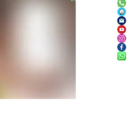
מכללת בת-ים
10 באוג׳ 2022
זמן קריאה 1 דקות
השלמה השכלה
מבחן מיון לתג"ת -
והבעה
ניתן להוריד את המבחן בקובץ ה
יש לשלוח אותו חזרה אלינו לכתוב
limudimbatyam@Gmail.com