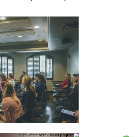
השלמה השכלה
חוג המט
מכללת בת-ים
27 ביולי
זמן קריאה 1 דקות
השלמה השכלה
תיכוניה עירונית- 
לימוד היא כיום תנאי הכרחי לקב
העבודה במגזר הציבורי ובחלק מ
הפרטי. כמו כן זוהי תעודת כניסה 
תוכנית הלימודים הינה תוכנית ייח
במשרד החינוך והיא מותאמת ללומ
בשבוע בשעות הערב. תחילת הלימ