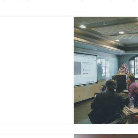
יילים
פרוייקטים קהילתיים
גמולי השתלמות
השלמת השכלה
בפיקוח משרד החינוך- האגף לחינוך מבוגרים תעודת 12 שנות
לת עבודה ברוב מקומות
מקומות העבודה במגזר
הכרחית למסלולי לימוד רבים.
ודית של האגף לחינוך מבוגרים
דים שלא סיימו את לימודיהם
התיכוניים. * ניתן להשלים גם 11 ו 10- שנות לימוד. פרטי
התוכנית: התוכנית כוללת 10 יחידות גמר לימודים 3 פעמים
ודים בתחילת כל שנה, א